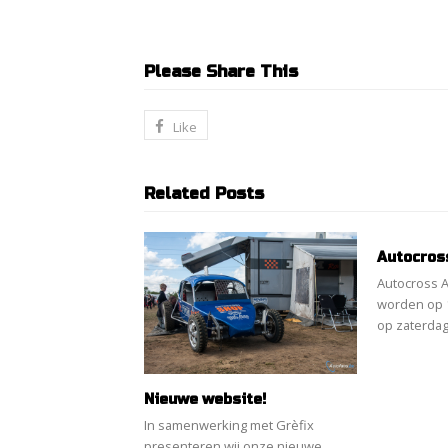
Please Share This
Like
Related Posts
Autocros
Autocross 
worden op 
op zaterda
Nieuwe website!
In samenwerking met Grèfix
presenteren wij onze nieuwe