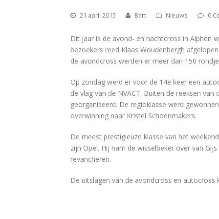
21 april 2015
Bart
Nieuws
0 C
Dit jaar is de avond- en nachtcross in Alphen 
bezoekers reed Klaas Woudenbergh afgelopen za
de avondcross werden er meer dan 150 rondje
Op zondag werd er voor de 14e keer een autocr
de vlag van de NVACT. Buiten de reeksen van 
georganiseerd. De regioklasse werd gewonnen 
overwinning naar Kristel Schoenmakers.
De meest prestigieuze klasse van het weeke
zijn Opel. Hij nam de wisselbeker over van Gijs
revancheren.
De uitslagen van de avondcross en autocross 