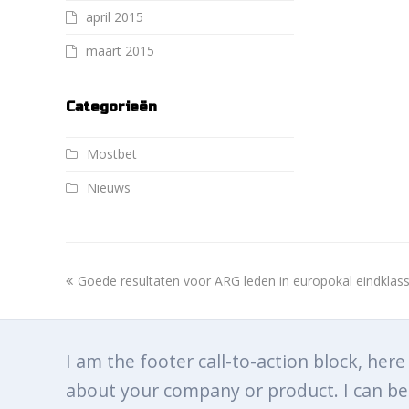
april 2015
maart 2015
Categorieën
Mostbet
Nieuws
Goede resultaten voor ARG leden in europokal eindkla
I am the footer call-to-action block, he
about your company or product. I can be