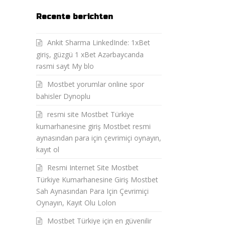
Recente berichten
Ankit Sharma LinkedInde: 1xBet
giriş, güzgü 1 xBet Azərbaycanda
rəsmi sayt My blo
Mostbet yorumlar online spor
bahisler Dynoplu
resmi site Mostbet Türkiye
kumarhanesine giriş Mostbet resmi
aynasından para için çevrimiçi oynayın,
kayıt ol
Resmi Internet Site Mostbet
Türkiye Kumarhanesine Giriş Mostbet
Sah Aynasından Para Için Çevrimiçi
Oynayın, Kayıt Olu Lolon
Mostbet Türkiye için en güvenilir