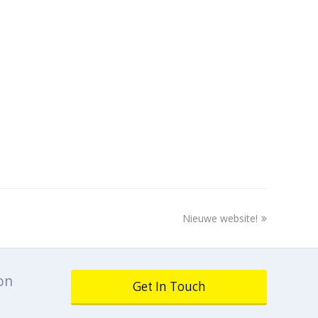
Nieuwe website!
on
Get In Touch