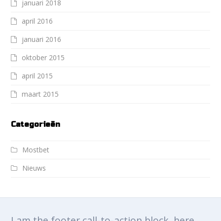
januari 2018
april 2016
januari 2016
oktober 2015
april 2015
maart 2015
Categorieën
Mostbet
Nieuws
I am the footer call-to-action block, here