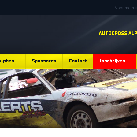
Voor meer 
AUTOCROSS AL
Alphen
Sponsoren
Contact
Inschrijven