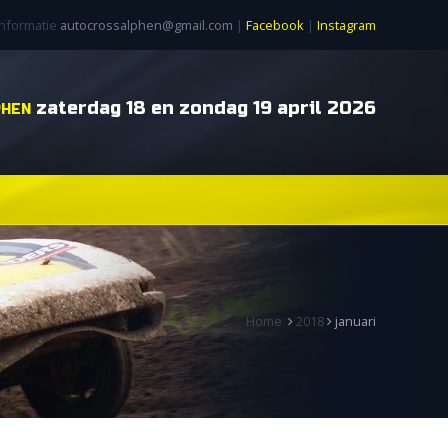
informatie
autocrossalphen@gmail.com
|
Facebook
|
Instagram
zaterdag 18 en zondag 19 april 2026
PHEN
Home
2018
januari