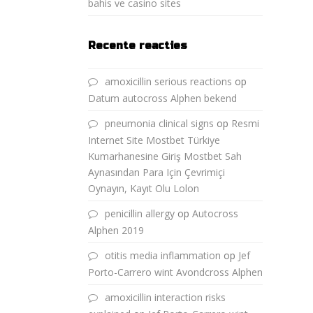
bahis ve casino sites
Recente reacties
amoxicillin serious reactions
op
Datum autocross Alphen bekend
pneumonia clinical signs
op
Resmi
Internet Site Mostbet Türkiye
Kumarhanesine Giriş Mostbet Sah
Aynasından Para Için Çevrimiçi
Oynayın, Kayıt Olu Lolon
penicillin allergy
op
Autocross
Alphen 2019
otitis media inflammation
op
Jef
Porto-Carrero wint Avondcross Alphen
amoxicillin interaction risks