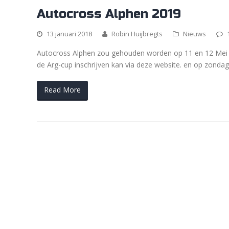
Autocross Alphen 2019
13 januari 2018
Robin Huijbregts
Nieuws
Autocross Alphen zou gehouden worden op 11 en 12 Mei
de Arg-cup inschrijven kan via deze website. en op zondag
Read More