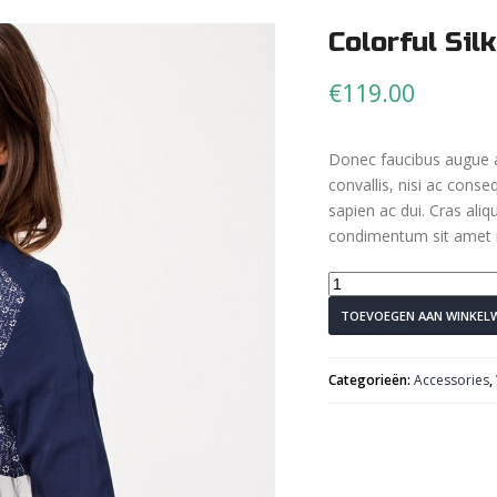
Colorful Silk
€
119.00
Donec faucibus augue 
convallis, nisi ac conse
sapien ac dui. Cras aliq
condimentum sit amet ri
Colorful
Silk
TOEVOEGEN AAN WINKEL
Shirt
aantal
Categorieën:
Accessories
,