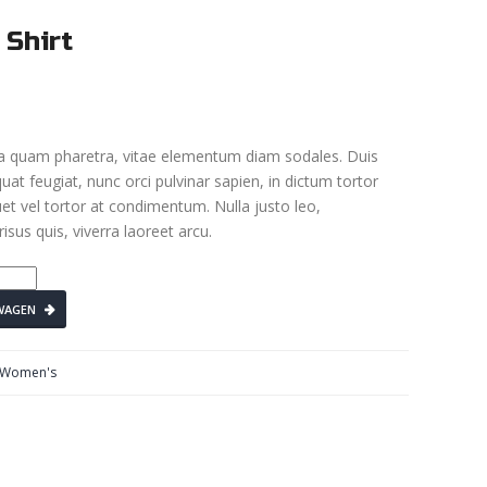
 Shirt
a quam pharetra, vitae elementum diam sodales. Duis
quat feugiat, nunc orci pulvinar sapien, in dictum tortor
uet vel tortor at condimentum. Nulla justo leo,
sus quis, viverra laoreet arcu.
WAGEN
Women's