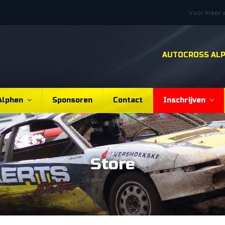
Voor meer 
AUTOCROSS AL
Alphen
Sponsoren
Contact
Inschrijven
Store